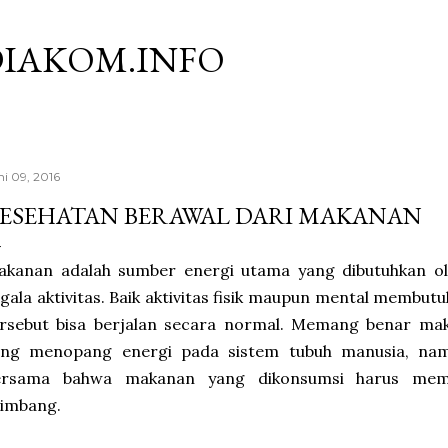
Langsung ke konten utama
IAKOM.INFO
ni 09, 2016
ESEHATAN BERAWAL DARI MAKANAN
akanan adalah sumber energi utama yang dibutuhkan o
gala aktivitas. Baik aktivitas fisik maupun mental membut
ersebut bisa berjalan secara normal. Memang benar ma
ang menopang energi pada sistem tubuh manusia, namu
ersama bahwa makanan yang dikonsumsi harus memil
eimbang.