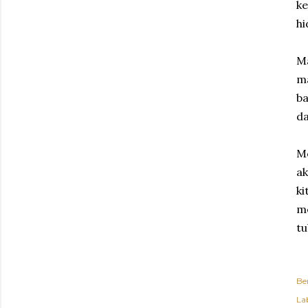
k
hi
Ma
ma
ba
da
M
ak
k
me
tu
Be
Lab