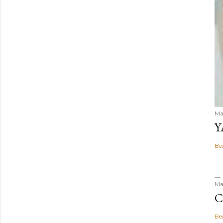
Ma
Y
Be
Ma
C
Be