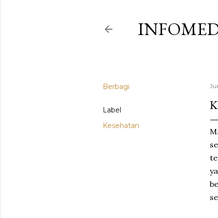
INFOMED
Berbagi
Ju
K
Label
Kesehatan
M
se
t
y
b
s