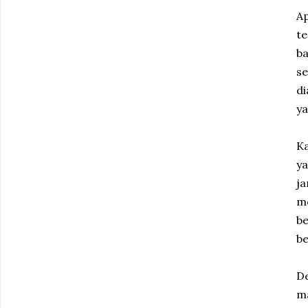
Ap
t
b
se
di
ya
Ka
y
j
m
b
be
D
ma