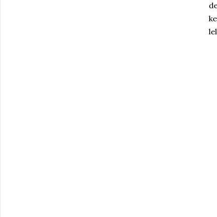
de
k
le