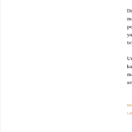
Di
ma
pe
y
te
Un
ka
ma
se
Be
Lab