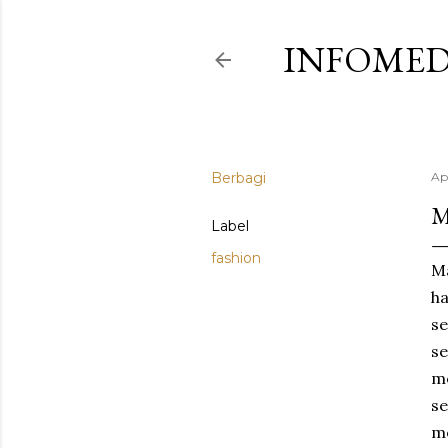
INFOMED
Berbagi
Ap
M
Label
fashion
Ma
ha
se
se
me
se
me