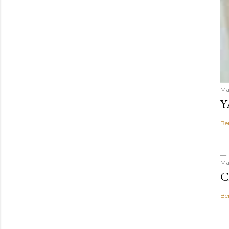
Ma
Y
Be
Ma
C
Be